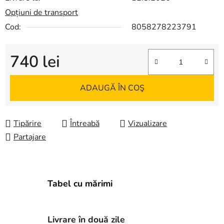
Opțiuni de transport
Cod:
8058278223791
740 lei
Evaluare preţ:
ADAUGĂ ÎN COŞ
Tipărire
Întreabă
Vizualizare
Partajare
Tabel cu mărimi
Livrare în două zile