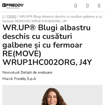
Treci
Căutare
COŞ
la
DE
conținut
Acasă
/
FEMEI
/
WR.UP® Blugi albastru deschis cu cusături galbene și cu
CUMPĂ
fermoar RE(MOVE) WRUP1HC002ORG, J4Y
WR.UP® Blugi albastru
deschis cu cusături
galbene și cu fermoar
RE(MOVE)
WRUP1HC002ORG, J4Y
Evaluarea
Neevaluat
Detalii de evaluare
medie
Marcă:
Freddy S.p.A
a
produsului
este
0,0