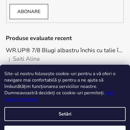
ABONARE
Produse evaluate recent
WR.UP® 7/8 Blugi albastru închis cu talie înaltă, cu nasturi RE(MOVE) WRUP4BHC002ORG, J0Y
Saiti Alina
|
Ratingul produsului este 5 din 5 stele.
Cea mai bună achiziție. Minunați! Mulțumesc
Site-ul nostru folosește cookie-uri pentru a vă oferi o
freddystore.ro
navigare mai confortabilă și pentru a ne ajuta să
îmbunătățim funcționarea serviciilor noastre.
Dumneavoastră decideți ce cookie-uri permiteți.
Mai
multe informatii
Setări
Creat de Shoptet