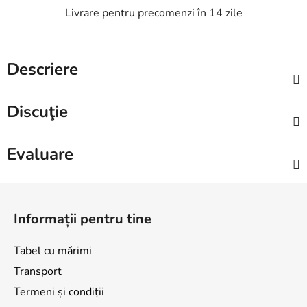
Livrare pentru precomenzi în 14 zile
Descriere
Discuţie
Evaluare
S
u
Informații pentru tine
b
s
Tabel cu mărimi
o
Transport
l
Termeni și condiții