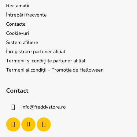
r
Reclamații
i
Întrebări frecvente
l
o
Contacte
r
Cookie-uri
Sistem afiliere
Înregistrare partener afiliat
Termenii și condițiile partener afiliat
Termeni și condiții – Promoția de Halloween
Contact
info
@
freddystore.ro