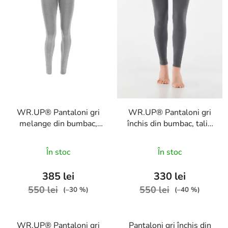
p
r
r
o
o
d
d
u
u
s
s
u
e
l
u
WR.UP® Pantaloni gri
WR.UP® Pantaloni gri
i
melange din bumbac,
închis din bumbac, talie
talie medie RE(MOVE),
medie RE(MOVE),
WRUP1MC001ORG,
WRUP1MC001ORG,
În stoc
În stoc
H4
G14
385 lei
330 lei
550 lei
550 lei
(–30 %)
(–40 %)
WR.UP® Pantaloni gri
Pantaloni gri închis din