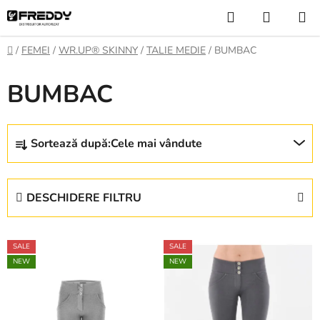
Treci
Căutare
COŞ
la
DE
conținut
Acasă
/
FEMEI
/
WR.UP® SKINNY
/
TALIE MEDIE
/
BUMBAC
CUMPĂ
BUMBAC
S
Sortează după:
Cele mai vândute
e
l
e
DESCHIDERE FILTRU
c
t
L
a
SALE
SALE
i
r
NEW
NEW
s
e
t
a
ă
p