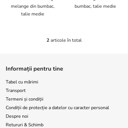
melange din bumbac,
bumbac, talie medie
talie medie
2
articole în total
C
o
n
S
t
u
r
Informații pentru tine
b
o
s
l
Tabel cu mărimi
o
u
Transport
l
l
l
Termeni și condiții
i
Condiții de protecție a datelor cu caracter personal
s
Despre noi
t
ă
Retururi & Schimb