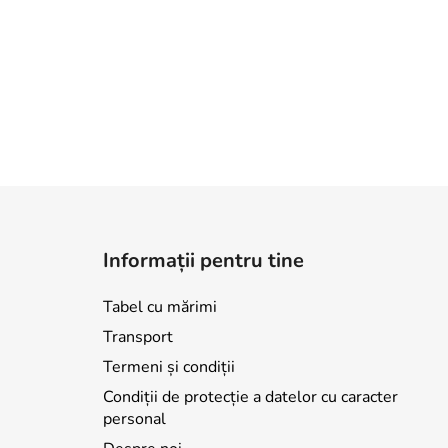
S
u
Informații pentru tine
b
s
Tabel cu mărimi
o
Transport
l
Termeni și condiții
Condiții de protecție a datelor cu caracter
personal