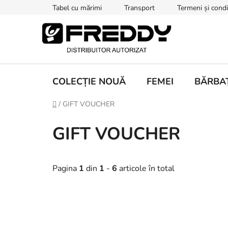
Treci
Tabel cu mărimi
Transport
Termeni și condiț
la
conținut
COLECȚIE NOUĂ
FEMEI
BĂRBAȚ
Acasă
/
GIFT VOUCHER
GIFT VOUCHER
Pagina
1
din
1
-
6
articole în total