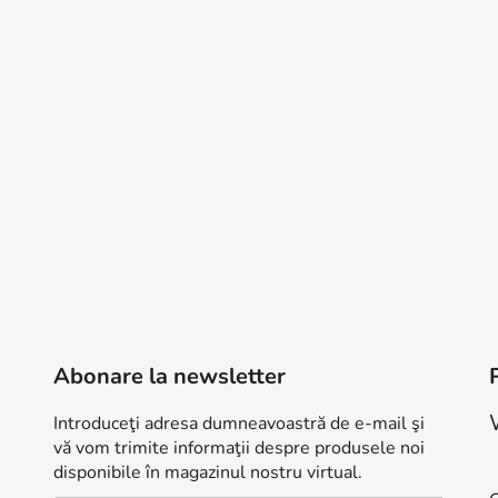
ă
r
i
l
o
r
Abonare la newsletter
Introduceţi adresa dumneavoastră de e-mail şi
vă vom trimite informaţii despre produsele noi
R
disponibile în magazinul nostru virtual.