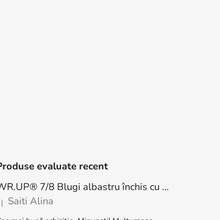
Produse evaluate recent
WR.UP® 7/8 Blugi albastru închis cu talie înaltă, cu nasturi RE(MOVE) WRUP4BHC002ORG, J0Y
Saiti Alina
|
atingul produsului este 5 din 5 stele.