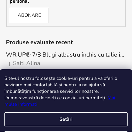
personal
ABONARE
Produse evaluate recent
WR.UP® 7/8 Blugi albastru închis cu talie înaltă, cu nasturi RE(MOVE) WRUP4BHC002ORG, J0Y
Saiti Alina
|
Ratingul produsului este 5 din 5 stele.
Cea mai bună achiziție. Minunați! Mulțumesc
Site-ul nostru folosește cookie-uri pentru a vă oferi o
freddystore.ro
navigare mai confortabilă și pentru a ne ajuta să
îmbunătățim funcționarea serviciilor noastre.
Dumneavoastră decideți ce cookie-uri permiteți.
Mai
multe informatii
Setări