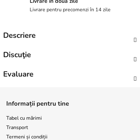
Livrare în două zile
Livrare pentru precomenzi în 14 zile
Descriere
Discuţie
Evaluare
S
u
Informații pentru tine
b
s
Tabel cu mărimi
o
Transport
l
Termeni și condiții