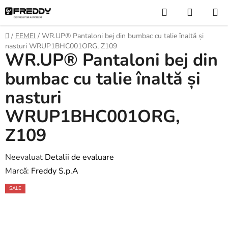
Treci
Căutare
COŞ
la
DE
conținut
Acasă
/
FEMEI
/
WR.UP® Pantaloni bej din bumbac cu talie înaltă și
CUMPĂ
nasturi WRUP1BHC001ORG, Z109
WR.UP® Pantaloni bej din
bumbac cu talie înaltă și
nasturi
WRUP1BHC001ORG,
Z109
Evaluarea
Neevaluat
Detalii de evaluare
medie
Marcă:
Freddy S.p.A
a
SALE
produsului
este
0,0