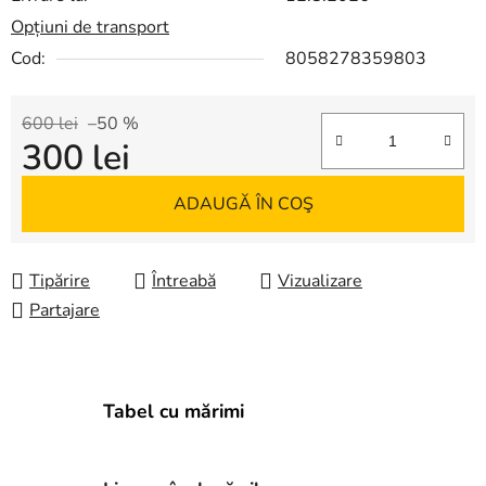
Opțiuni de transport
Cod:
8058278359803
600 lei
–50 %
300 lei
Evaluare preţ:
ADAUGĂ ÎN COŞ
Tipărire
Întreabă
Vizualizare
Partajare
Tabel cu mărimi