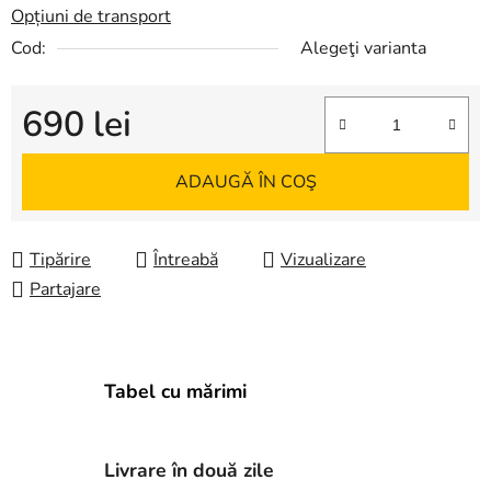
Opțiuni de transport
Cod:
Alegeţi varianta
690 lei
Evaluare preţ:
ADAUGĂ ÎN COŞ
Tipărire
Întreabă
Vizualizare
Partajare
Tabel cu mărimi
Livrare în două zile