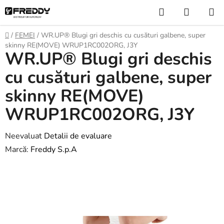
Treci
Căutare
COŞ
la
DE
conținut
Acasă
/
FEMEI
/
WR.UP® Blugi gri deschis cu cusături galbene, super
CUMPĂ
skinny RE(MOVE) WRUP1RC002ORG, J3Y
WR.UP® Blugi gri deschis
cu cusături galbene, super
skinny RE(MOVE)
WRUP1RC002ORG, J3Y
Evaluarea
Neevaluat
Detalii de evaluare
medie
Marcă:
Freddy S.p.A
a
produsului
este
0,0
din