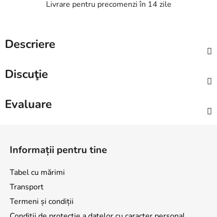
Livrare pentru precomenzi în 14 zile
Descriere
Discuţie
Evaluare
S
u
Informații pentru tine
b
s
Tabel cu mărimi
o
Transport
l
Termeni și condiții
Condiții de protecție a datelor cu caracter personal