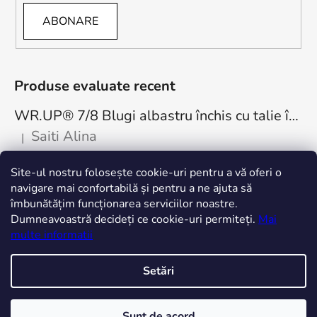
ABONARE
Produse evaluate recent
WR.UP® 7/8 Blugi albastru închis cu talie înaltă, cu nasturi RE(MOVE) WRUP4BHC002ORG, J0Y
Saiti Alina
|
Ratingul produsului este 5 din 5 stele.
Cea mai bună achiziție. Minunați! Mulțumesc
Site-ul nostru folosește cookie-uri pentru a vă oferi o
freddystore.ro
navigare mai confortabilă și pentru a ne ajuta să
îmbunătățim funcționarea serviciilor noastre.
Dumneavoastră decideți ce cookie-uri permiteți.
Mai
multe informatii
Setări
Creat de Shoptet
Sunt de acord