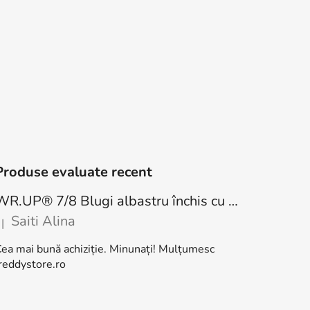
Produse evaluate recent
WR.UP® 7/8 Blugi albastru închis cu talie înaltă, cu nasturi RE(MOVE) WRUP4BHC002ORG, J0Y
Saiti Alina
|
atingul produsului este 5 din 5 stele.
ea mai bună achiziție. Minunați! Mulțumesc
reddystore.ro