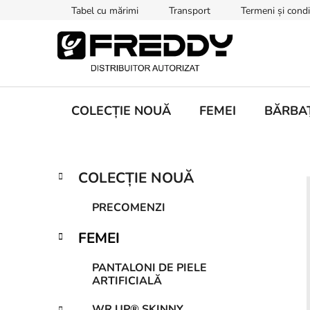
Treci
Tabel cu mărimi
Transport
Termeni și condiț
la
conținut
COLECȚIE NOUĂ
FEMEI
BĂRBAȚ
B
C
Sari
COLECȚIE NOUĂ
a
peste
a
t
categorii
r
PRECOMENZI
e
ă
g
FEMEI
l
o
a
r
PANTALONI DE PIELE
i
t
ARTIFICIALĂ
i
e
WR.UP® SKINNY