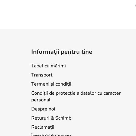
S
u
Informații pentru tine
b
s
Tabel cu mărimi
o
Transport
l
Termeni și condiții
Condiții de protecție a datelor cu caracter
personal
Despre noi
Retururi & Schimb
Reclamații