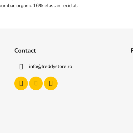
bumbac organic 16% elastan reciclat.
Contact
info
@
freddystore.ro