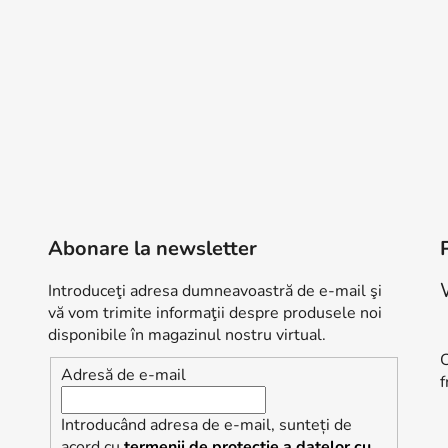
Abonare la newsletter
Introduceţi adresa dumneavoastră de e-mail şi
vă vom trimite informaţii despre produsele noi
R
disponibile în magazinul nostru virtual.
C
Adresă de e-mail
f
Introducând adresa de e-mail, sunteți de
acord cu
termenii de protecție a datelor cu