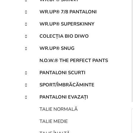
r
a
WR.UP® 7/8 PANTALONI
l
ă
WR.UP® SUPERSKINNY
COLECȚIA BIO DIWO
WR.UP® SNUG
N.O.W.® THE PERFECT PANTS
PANTALONI SCURTI
SPORT/ÎMBRĂCĂMINTE
PANTALONI EVAZAȚI
TALIE NORMALĂ
TALIE MEDIE