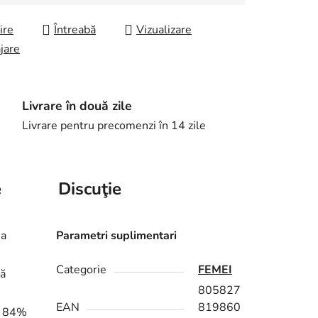
ire
Întreabă
Vizualizare
jare
Livrare în două zile
Livrare pentru precomenzi în 14 zile
e
Discuţie
ia
Parametri suplimentari
Categorie
FEMEI
lă
805827
EAN
819860
e: 84%