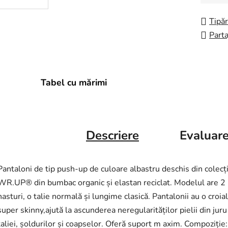
Tipăr
Parta
Tabel cu mărimi
Descriere
Evaluar
Pantaloni de tip push-up de culoare albastru deschis din colecț
WR.UP® din bumbac organic și elastan reciclat. Modelul are 2
nasturi, o talie normală și lungime clasică. Pantalonii au o croia
super skinny,ajută la ascunderea neregularităților pielii din juru
taliei, șoldurilor și coapselor. Oferă suport m axim. Compoziți