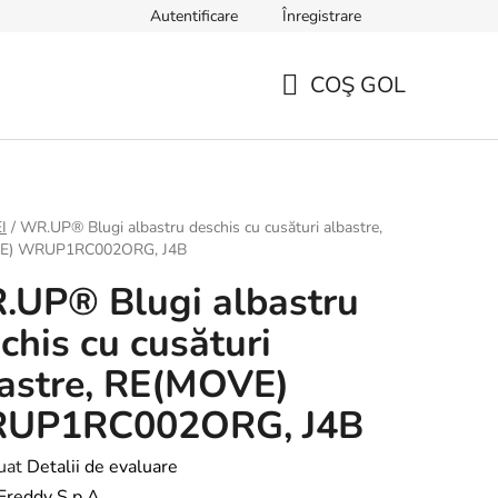
Autentificare
Înregistrare
e noi
Retururi & Schimb
Reclamații
Întrebări frecvent
COŞ GOL
COŞ
DE
CUMPĂRĂTURI
I
/
WR.UP® Blugi albastru deschis cu cusături albastre,
E) WRUP1RC002ORG, J4B
UP® Blugi albastru
chis cu cusături
astre, RE(MOVE)
UP1RC002ORG, J4B
ea
uat
Detalii de evaluare
Freddy S.p.A