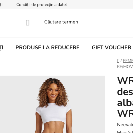
ii
Condiții de protecție a datelor cu caracter personal
Despr
I
PRODUSE LA REDUCERE
GIFT VOUCHER
Acasă
/
FEME
RE(MOV
WR.
des
alb
WR
Evaluar
Neeval
medie
Marcă: