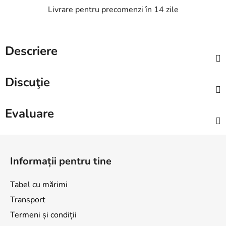
Livrare pentru precomenzi în 14 zile
Descriere
Discuţie
Evaluare
S
u
Informații pentru tine
b
s
Tabel cu mărimi
o
Transport
l
Termeni și condiții