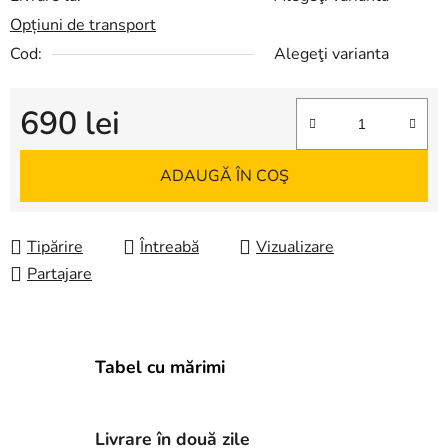
Opțiuni de transport
Cod:
Alegeţi varianta
690 lei
Evaluare preţ:
ADAUGĂ ÎN COŞ
Tipărire
Întreabă
Vizualizare
Partajare
Tabel cu mărimi
Livrare în două zile