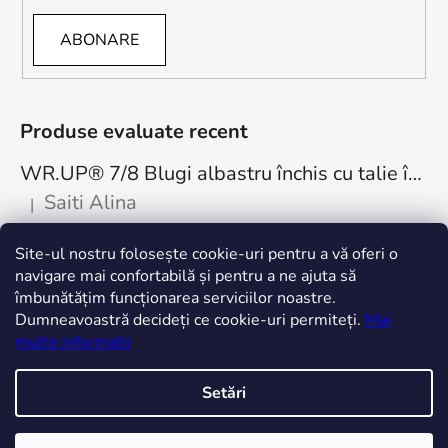
ABONARE
Produse evaluate recent
WR.UP® 7/8 Blugi albastru închis cu talie înaltă, cu nasturi RE(MOVE) WRUP4BHC002ORG, J0Y
Saiti Alina
|
Ratingul produsului este 5 din 5 stele.
Cea mai bună achiziție. Minunați! Mulțumesc
Site-ul nostru folosește cookie-uri pentru a vă oferi o
freddystore.ro
navigare mai confortabilă și pentru a ne ajuta să
îmbunătățim funcționarea serviciilor noastre.
Dumneavoastră decideți ce cookie-uri permiteți.
Mai
multe informatii
Setări
Creat de Shoptet