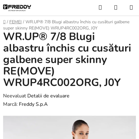
Treci
Căutare
COŞ
la
DE
conținut
Acasă
/
FEMEI
/
WR.UP® 7/8 Blugi albastru închis cu cusături galbene
CUMPĂ
super skinny RE(MOVE) WRUP4RC002ORG, J0Y
WR.UP® 7/8 Blugi
albastru închis cu cusături
galbene super skinny
RE(MOVE)
WRUP4RC002ORG, J0Y
Evaluarea
Neevaluat
Detalii de evaluare
medie
Marcă:
Freddy S.p.A
a
produsului
este
0,0