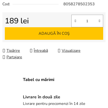
Cod:
8058278502353
189 lei
Evaluare preţ:
ADAUGĂ ÎN COŞ
Tipărire
Întreabă
Vizualizare
Partajare
Tabel cu mărimi
Livrare în două zile
Livrare pentru precomenzi în 14 zile