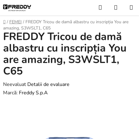
Treci
Căutare
COŞ
la
DE
conținut
Acasă
/
FEMEI
/
FREDDY Tricou de damă albastru cu inscripția You are
CUMPĂ
amazing, S3WSLT1, C65
FREDDY Tricou de damă
albastru cu inscripția You
are amazing, S3WSLT1,
C65
Evaluarea
Neevaluat
Detalii de evaluare
medie
Marcă:
Freddy S.p.A
a
produsului
este
0,0
din