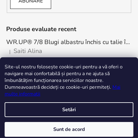
ABONARE
Produse evaluate recent
WR.UP® 7/8 Blugi albastru închis cu talie înaltă, cu nasturi RE(MOVE) WRUP4BHC002ORG, J0Y
Saiti Alina
|
Ratingul produsului este 5 din 5 stele.
Cea mai bună achiziție. Minunați! Mulțumesc
Site-ul nostru folosește cookie-uri pentru a vă oferi o
freddystore.ro
navigare mai confortabilă și pentru a ne ajuta să
îmbunătățim funcționarea serviciilor noastre.
Dumneavoastră decideți ce cookie-uri permiteți.
Mai
multe informatii
Setări
Creat de Shoptet
Sunt de acord
Drepturi de autor 2026
FREDDYROMANIA
. Toate
drepturile rezervate.
Editați setările cookie-urilor