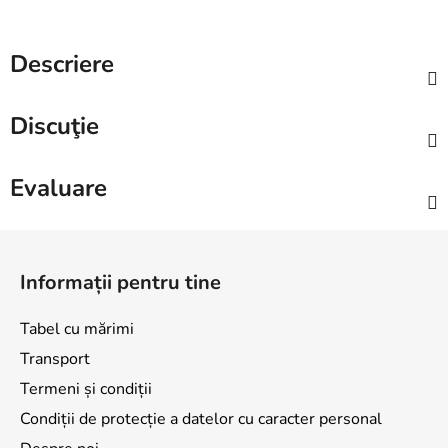
Descriere
Discuţie
Evaluare
S
u
Informații pentru tine
b
s
Tabel cu mărimi
o
Transport
l
Termeni și condiții
Condiții de protecție a datelor cu caracter personal