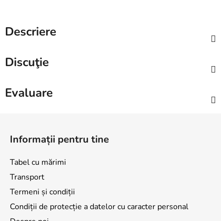
Descriere
Discuţie
Evaluare
S
u
Informații pentru tine
b
s
Tabel cu mărimi
o
Transport
l
Termeni și condiții
Condiții de protecție a datelor cu caracter personal