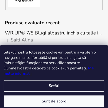
ABONARE
Produse evaluate recent
WR.UP® 7/8 Blugi albastru închis cu talie înaltă, cu nasturi RE(MOVE) WRUP4BHC002ORG, J0Y
Saiti Alina
|
Ratingul produsului este 5 din 5 stele.
Cea mai bună achiziție. Minunați! Mulțumesc
Site-ul nostru folosește cookie-uri pentru a vă oferi o
freddystore.ro
navigare mai confortabilă și pentru a ne ajuta să
îmbunătățim funcționarea serviciilor noastre.
Dumneavoastră decideți ce cookie-uri permiteți.
Mai
multe informatii
Setări
Creat de Shoptet
Sunt de acord
Drepturi de autor 2026
FREDDYROMANIA
. Toate
drepturile rezervate.
Editați setările cookie-urilor