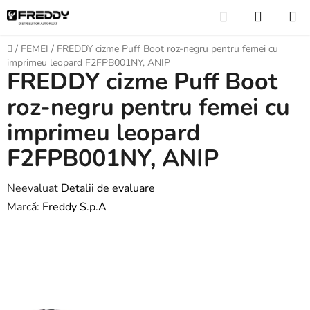
Treci
Căutare
COŞ
la
DE
conținut
Acasă
/
FEMEI
/
FREDDY cizme Puff Boot roz-negru pentru femei cu
CUMPĂ
imprimeu leopard F2FPB001NY, ANIP
FREDDY cizme Puff Boot
roz-negru pentru femei cu
imprimeu leopard
F2FPB001NY, ANIP
Evaluarea
Neevaluat
Detalii de evaluare
medie
Marcă:
Freddy S.p.A
a
produsului
este
0,0
din