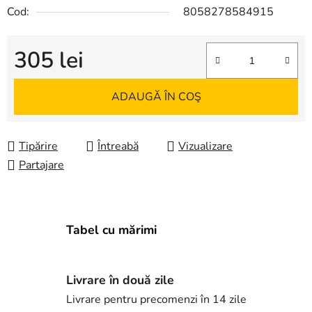
Cod:
8058278584915
305 lei
Evaluare preţ:
ADAUGĂ ÎN COŞ
Tipărire
Întreabă
Vizualizare
Partajare
Tabel cu mărimi
Livrare în două zile
Livrare pentru precomenzi în 14 zile