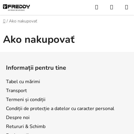
Treci
Căutare
COŞ
la
DE
conținut
Acasă
/
Ako nakupovať
CUMPĂ
Ako nakupovať
S
u
Informații pentru tine
b
s
Tabel cu mărimi
o
Transport
l
Termeni și condiții
Condiții de protecție a datelor cu caracter personal
Despre noi
Retururi & Schimb