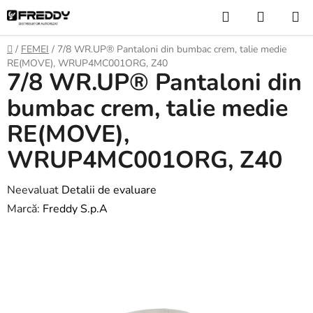
Treci
Căutare
COŞ
la
DE
conținut
Acasă
/
FEMEI
/
7/8 WR.UP® Pantaloni din bumbac crem, talie medie
CUMPĂ
RE(MOVE), WRUP4MC001ORG, Z40
7/8 WR.UP® Pantaloni din
bumbac crem, talie medie
RE(MOVE),
WRUP4MC001ORG, Z40
Evaluarea
Neevaluat
Detalii de evaluare
medie
Marcă:
Freddy S.p.A
a
produsului
este
0,0
din