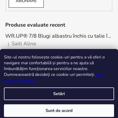
ABONARE
Produse evaluate recent
WR.UP® 7/8 Blugi albastru închis cu talie înaltă, cu nasturi RE(MOVE) WRUP4BHC002ORG, J0Y
Saiti Alina
|
Ratingul produsului este 5 din 5 stele.
Cea mai bună achiziție. Minunați! Mulțumesc
Site-ul nostru folosește cookie-uri pentru a vă oferi o
freddystore.ro
navigare mai confortabilă și pentru a ne ajuta să
îmbunătățim funcționarea serviciilor noastre.
Dumneavoastră decideți ce cookie-uri permiteți.
Mai
multe informatii
Setări
Creat de Shoptet
Sunt de acord
Drepturi de autor 2026
FREDDYROMANIA
. Toate
drepturile rezervate.
Editați setările cookie-urilor