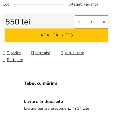
Cod:
Alegeţi varianta
550 lei
Evaluare preţ:
ADAUGĂ ÎN COŞ
Tipărire
Întreabă
Vizualizare
Partajare
Tabel cu mărimi
Livrare în două zile
Livrare pentru precomenzi în 14 zile