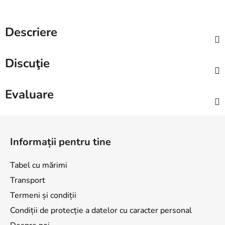
Descriere
Discuţie
Evaluare
S
u
Informații pentru tine
b
s
Tabel cu mărimi
o
Transport
l
Termeni și condiții
Condiții de protecție a datelor cu caracter personal